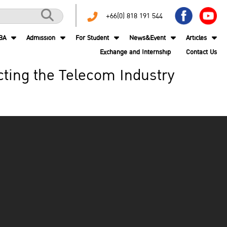
+66(0) 818 191 544
BA
Admission
For Student
News&Event
Articles
Exchange and Internship
Contact Us
cting the Telecom Industry