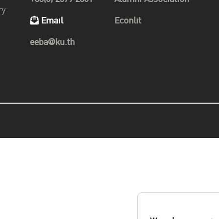
ry
Email
Econlit
eeba@ku.th