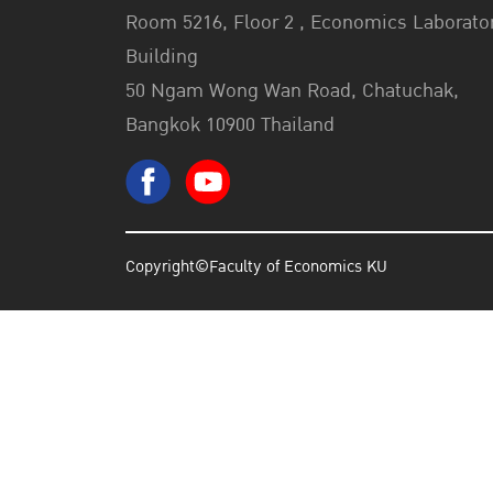
Room 5216, Floor 2 , Economics Laborato
Building
50 Ngam Wong Wan Road, Chatuchak,
Bangkok 10900 Thailand
Copyright©Faculty of Economics KU