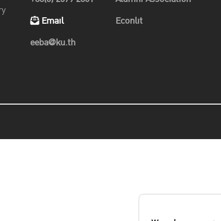
ry
Email
Econlit
eeba@ku.th