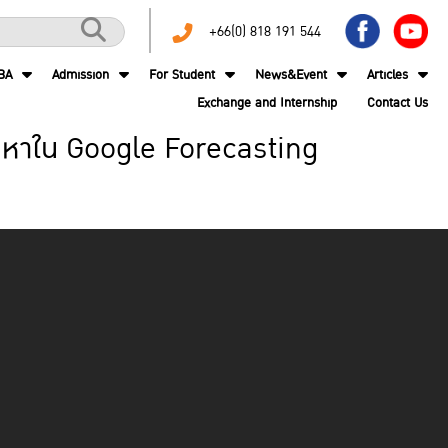
+66(0) 818 191 544
BA
Admission
For Student
News&Event
Articles
Exchange and Internship
Contact Us
หาใน Google Forecasting