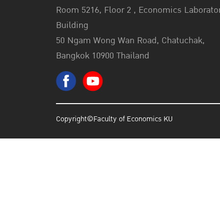
Room 5216, Floor 2 , Economics Laborato
Building
50 Ngam Wong Wan Road, Chatuchak,
Bangkok 10900 Thailand
Copyright©Faculty of Economics KU