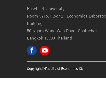
Kasetsart University
Room 5216, Floor 2 , Economics Laborato
Building
50 Ngam Wong Wan Road, Chatuchak,
Bangkok 10900 Thailand
Copyright©Faculty of Economics KU