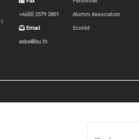
Fax
Personnel
+66(0) 2579 2801
Alumni Association
ry
Email
Econlit
eeba@ku.th