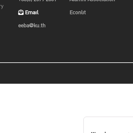
ry
Email
Econlit
eeba@ku.th