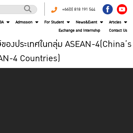
+66(0) 818 191 544
BA
Admission
For Student
News&Event
Articles
Exchange and Internship
Contact Us
ักษ์ของประเทศในกลุ่ม ASEAN-4(China’s
AN-4 Countries)