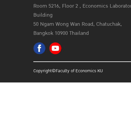
Room 5216, Floor 2 , Economics Laborato
Building
50 Ngam Wong Wan Road, Chatuchak,
Bangkok 10900 Thailand
Copyright©Faculty of Economics KU