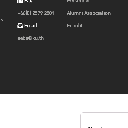
Fax
Personnel
+66(0) 2579 2801
Alumni Association
ry
Email
Econlit
eeba@ku.th