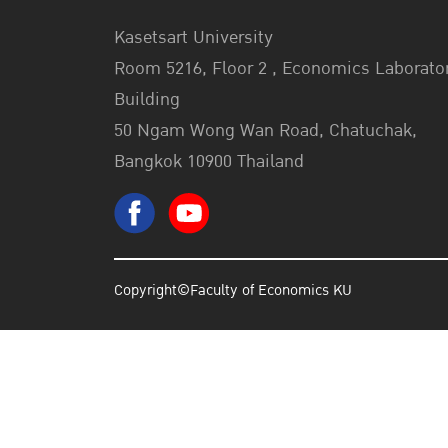
Kasetsart University
Room 5216, Floor 2 , Economics Laborato
Building
50 Ngam Wong Wan Road, Chatuchak,
Bangkok 10900 Thailand
Copyright©Faculty of Economics KU