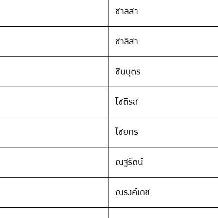
ชาลิสา
ชาลิสา
ชินบุตร
โชติรส
ไชยกร
ณฐรัตน์
ณรงค์เดช