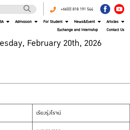
+66(0) 818 191 544
BA
Admission
For Student
News&Event
Articles
Exchange and Internship
Contact Us
uesday, February 20th, 2026
เรียงรุ่งโรจน์