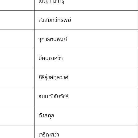
เบญจางจารุ
สงสมทวีทรัพย์
จุฑารัตนพงศ์
มีหนองหว้า
ศิริรุ่งสกุลวงศ์
ชนมณีชัยวัชร์
ตังสกุล
เจริญสง่า