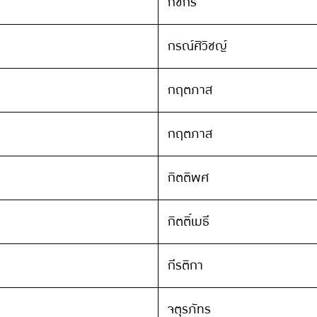
กชกร
กรณ์ศิวิชญ์
กฤตภาส
กฤตภาส
กิตติพศ
กิตติ์เมธี
กีรติกา
จตุรภัทร