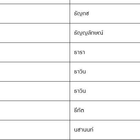
ธัญกช
ธัญญลักษณ์
ธารา
ธาวิน
ธาวิน
ธีทัต
นชานนท์