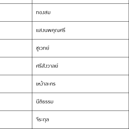
ทองสม
แสงนพคุณศรี
ชูเวทย์
ศรีสังวาลย์
เหง้าละคร
นีติธรรม
จีระกุล