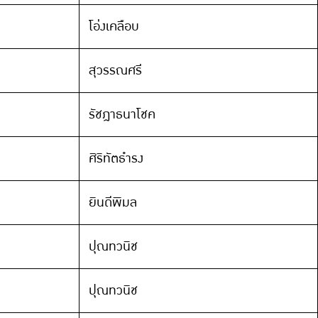
โอ่งเคลือบ
สุวรรณศรี
รัชฎาธนาโชค
ศิริทัตธำรง
ยินดีพิมล
ปุณทวนิช
ปุณทวนิช