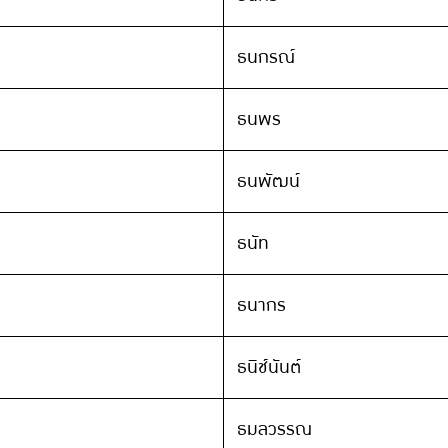
ธนกรณ์
ธนพร
ธนพัฒน์
ธนัท
ธนากร
ธนิช์นันต์
ธมลวรรณ