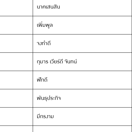
นาคเสนสิน
เพิ่มพูล
จงทำดี
กุมาร เวียร์ดี จันทน์
ฟักดี
พันธุประกิจ
มีกรงาม