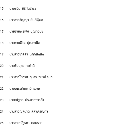
15 นายชวิน ศิริทัตธำรง
16 นางสาวชัญญา ยินดีพิมล
17 นายชายพิรุฬห์ ปุณทวนิช
18 นายชายพีระ ปุณทวนิช
19 นางสาวชาลิสา นาคเสนสิน
20 นายชินบุตร จงทำดี
21 นางสาวโชติรส กุมาร เวียร์ดี จันทน์
22 นายณรงค์เดช มีกรงาม
23 นายณัฐกร ประสาทการค้า
24 นางสาวณัฐนาถ ลีลาเจริญกิจ
25 นางสาวณัฐรดา คอนราด