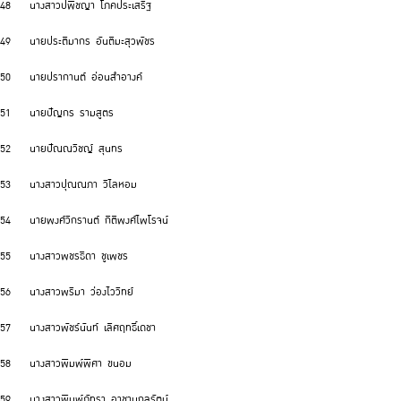
48 นางสาวปพิชญา โภคประเสริฐ
49 นายประติมากร อันติมะสุวพัชร
50 นายปรากานต์ อ่อนสำอางค์
51 นายปัญกร รามสูตร
52 นายปัณณวิชญ์ สุนทร
53 นางสาวปุณณภา วิไลหอม
54 นายพงศ์วิกรานต์ กิติพงศ์ไพโรจน์
55 นางสาวพชรธิดา ชูเพชร
56 นางสาวพริมา ว่องไววิทย์
57 นางสาวพัชร์นันท์ เลิศฤทธิ์เดชา
58 นางสาวพิมพ์พิศา ขนอม
59 นางสาวพิมพ์ภัทรา อาชานุกูลรัตน์