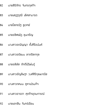
82 นายสิริภัทร จันทรกุลกิจ
83 นายเสฏฐวุฒิ เลิศสามารถ
84 นายโสภณัฐ ชูเวทย์
85 นายอชิฬพัฏ ขุนเจริญ
86 นางสาวอณัญญา ตั้งศิริอนันต์
87 นางสาวอรัชมน ลาภดิลกกุล
88 นายอลิลัส ภักดีนิธิพันธุ์
89 นางสาวอัญชิษฐา วงศ์ศิริกุลพาณิช
90 นางสาวภคมน คูหาเปรมกิจ
91 นางสาวอารดา ศุภกิจอุดมการณ์
92 นายเอกสิน จันทร์เรียน