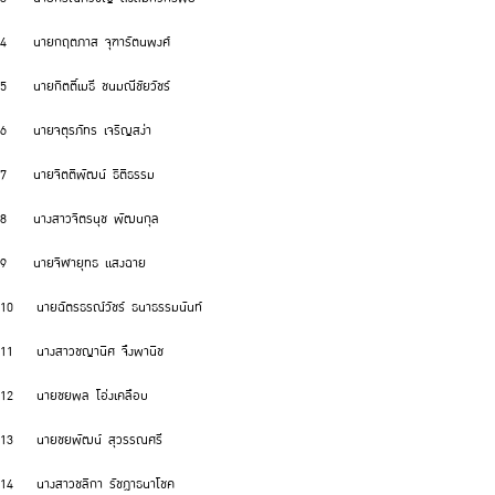
4 นายกฤตภาส จุฑารัตนพงศ์
5 นายกิตติ์เมธี ชนมณีชัยวัชร์
6 นายจตุรภัทร เจริญสง่า
7 นายจิตติพัฒน์ ธิติธรรม
8 นางสาวจิตรนุช พัฒนกุล
9 นายจิฬายุทธ แสงฉาย
10 นายฉัตรธรณ์วัชร์ ธนาธรรมนันท์
11 นางสาวชญานิศ จึงพานิช
12 นายชยพล โอ่งเคลือบ
13 นายชยพัฒน์ สุวรรณศรี
14 นางสาวชลิกา รัชฎาธนาโชค