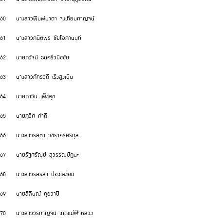
60 นางสาวพิมพ์มาดา จงเทียมกาญจน์
61 นางสาวภนิตพร ชัยโอภานนท์
62 นายภวัจน์ ธนศรีวนิชชัย
63 นางสาวภัทรวดี เริงสูงเนิน
64 นายภาวิน เพ็งสุข
65 นายภูวิศ คำดี
66 นางสาวรสิตา วชิราศรีศิริกุล
67 นายรัฐศรัณย์ สุวรรณปัฏนะ
68 นางสาวริสรสา ปองเสงี่ยม
69 นายลิลินณ์ กุยวาปี
70 นางสาววรกาญจน์ เทิดแม่ฟ้าหลวง