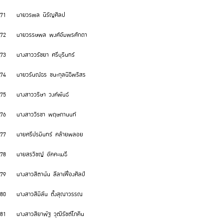
71 นายวรพล นิรัญศิลป
72 นายวรรษพล พงศ์อัมพรศักดา
73 นางสาววรัชยา ศรีบุรินทร์
74 นายวรันณ์ธร ชนะกุลนิธิพริสร
75 นางสาววริษา วงค์พันธ์
76 นางสาววิรชา พฤษภานนท์
77 นายศรีปรมินทร์ คล้ายพลอย
78 นายสรวิชญ์ อัคคะเมธี
79 นางสาวสิตานัน ลีลาเฟื่องศิลป์
80 นางสาวสิมิลัน ตั้งสุณาวรรณ
81 นางสาวสิยาพัฐ วุฒิรัชต์โภคิน