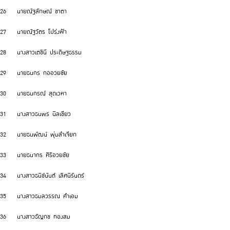
26 นายณัฐลักษณ์ ชาตา
27 นายณัฐวัตร โปร่งฟ้า
28 นางสาวเตชินี ประดิษฐธรรม
29 นายธนกร กออวยชัย
30 นายธนกรณ์ สุดเวหา
31 นางสาวธนพร นิลเขียว
32 นายธนพัฒน์ พุ่มลำเจียก
33 นายธนากร ศิริอวยชัย
34 นางสาวธนิช์นันต์ เลิศนิรันดร์
35 นางสาวธมลวรรณ คำเอม
36 นางสาวธัญกช ทองสม