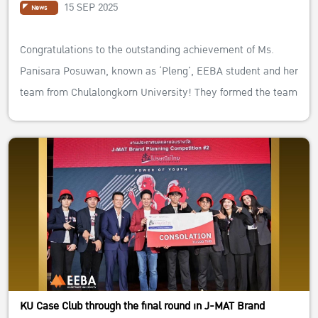
15 SEP 2025
News
Congratulations to the outstanding achievement of Ms.
Panisara Posuwan, known as ‘Pleng’, EEBA student and her
team from Chulalongkorn University! They formed the team
named
‘SPACE A’
and entered the
“TrueLAB Business Case
Challenge 2023”
.
They got awards:
“The Winner of True Lab Business Case
Challenge x True Space”
and the winner in
“Best of Branch:
Siam Square Soi 2”
.
We feel proud and commends the ability to successfully
overcome multiple competing teams.”
For those students are interested in gaining experience in
KU Case Club through the final round in J-MAT Brand