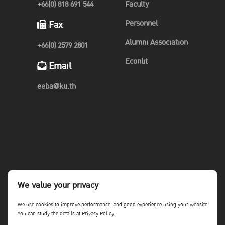
+66(0) 818 691 544
Faculty
โครงการ J-MAT Brand Planning Competition ครั้งที่ 2
“เปิดมุม
Personnel
Fax
มองคนรุ่นใหม่ ปั้นไปรษณีย์ไทยให้มากกว่าการส่ง”
โครงการที่เปิด
Alumni Association
พื้นที่ให้นักศึกษาได้ปั้นแบรนด์ พร้อมกับ ภารกิจท้าทาย Gen Z
+66(0) 2579 2801
“เปลี่ยน 140 ปี ให้เหมือน 14 อีกครั้ง”ิ
Econlit
Email
ที่จัดโดยสมาคมการตลาดแห่งประเทศไทย เพื่อเปิดโอกาสให้นิสิต
eeba@ku.th
นักศึกษาทั่วประเทศที่เป็นเยาวชนรุ่นใหม่ ไฟแรง มาระเบิดไอเดียและ
ประชันความคิดผ่านการลงมือทำจริง ที่ได้ทั้งการเก็บเกี่ยวประสบการณ์
และสามารถนำไปต่อยอดได้ในอนาคต มีผู้สมัครเข้าร่วมการแข่งขัน 175
ทีม จากทั่วประเทศ
ผู้ผ่านเข้ารอบ 10 ทีมสุดท้าย จะได้รับเงินสนับสนุนเพื่อมาลงมือทำจริง
มูลค่ากว่า 20,000 บาท จะได้ลงมือสร้างแบรนด์ในระยะเวลา 1 เดือน
We value your privacy
เพื่อคัดเลือกแผนที่มีความโดดเด่นที่สุด ในการปั้นแบรนด์ไปรษณีย์ไทย
We use cookies to improve performance. and good experience using your website
และได้ประสบการณ์จาก exclusive mentoring โดยวิทยากรสุดพิเศษ
You can study the details at
Privacy Policy