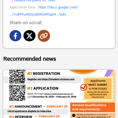
…/1xMaUX7HFpo8GYTH…/edit…
Application form :
https://docs.google.com/
…/1U8PYuA0DyLWVKOKPlq4M…/edit…
Share on social:
Recommended news