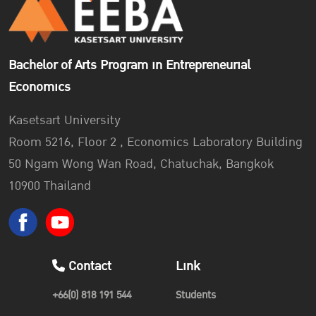
The competition was organized by the
“Marketing
Association of Thailand”
to provide opportunities for
students to compete for ideas through real action for brand
Bachelor of Arts Program in Entrepreneurial
modernization to the
“Thailand Post”
. There are 175
Economics
teams participating in this competition from across the
country.
Kasetsart University
Room 5216, Floor 2 , Economics Laboratory Building
50 Ngam Wong Wan Road, Chatuchak, Bangkok
“Participating in J-Mat Brand Planning Competition not
10900 Thailand
only allows us to learn how to work with others but also
provides us with the valuable experience of receiving
training from many skilled marketers.”
– Ms. Panisara Posuwan, EEBA Student
Contact
Link
+66(0) 818 191 544
Students