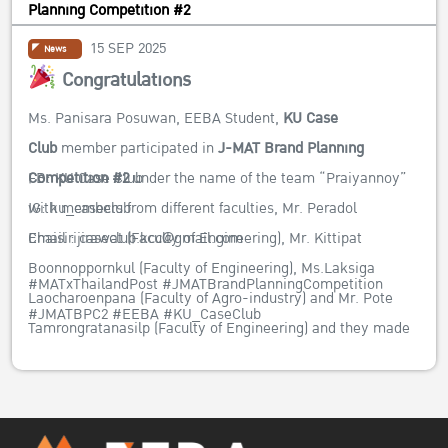
competitions like theirs, feel free to contact
KU Case Club
Planning Competition #2
15 SEP 2025
News
Congratulations
Ms. Panisara Posuwan, EEBA Student,
KU Case
Club
member participated in
J-MAT Brand Planning
FB:
KU Case Club
Competition #2
under the name of the team “Praiyannoy”
IG:
ku_caseclub
with members from different faculties, Mr. Peradol
Email : caseclub.kcc@gmail.com
Chaisirijirawat (Faculty of Engineering), Mr. Kittipat
Boonnoppornkul (Faculty of Engineering), Ms.Laksiga
#MATxThailandPost #JMATBrandPlanningCompetition
Laocharoenpana (Faculty of Agro-industry) and Mr. Pote
#JMATBPC2 #EEBA #KU_CaseClub
Tamrongratanasilp (Faculty of Engineering) and they made
it to the final round.