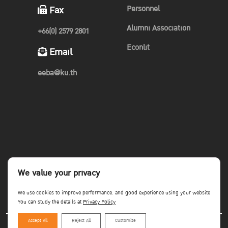
Personnel
Fax
มองคนรุ่นใหม่ ปั้นไปรษณีย์ไทยให้มากกว่าการส่ง”
โครงการที่เปิด
Alumni Association
พื้นที่ให้นักศึกษาได้ปั้นแบรนด์ พร้อมกับ ภารกิจท้าทาย Gen Z
+66(0) 2579 2801
“เปลี่ยน 140 ปี ให้เหมือน 14 อีกครั้ง”ิ
Econlit
Email
ที่จัดโดยสมาคมการตลาดแห่งประเทศไทย เพื่อเปิดโอกาสให้นิสิต
eeba@ku.th
นักศึกษาทั่วประเทศที่เป็นเยาวชนรุ่นใหม่ ไฟแรง มาระเบิดไอเดียและ
ประชันความคิดผ่านการลงมือทำจริง ที่ได้ทั้งการเก็บเกี่ยวประสบการณ์
และสามารถนำไปต่อยอดได้ในอนาคต มีผู้สมัครเข้าร่วมการแข่งขัน 175
ทีม จากทั่วประเทศ
ผู้ผ่านเข้ารอบ 10 ทีมสุดท้าย จะได้รับเงินสนับสนุนเพื่อมาลงมือทำจริง
มูลค่ากว่า 20,000 บาท จะได้ลงมือสร้างแบรนด์ในระยะเวลา 1 เดือน
We value your privacy
เพื่อคัดเลือกแผนที่มีความโดดเด่นที่สุด ในการปั้นแบรนด์ไปรษณีย์ไทย
We use cookies to improve performance. and good experience using your website
และได้ประสบการณ์จาก exclusive mentoring โดยวิทยากรสุดพิเศษ
You can study the details at
Privacy Policy
ผลการแข่งขัน ทีม “ไปรฯ ยานน้อย” ได้รับรางวัลชมเชย
Accept All
Reject All
Customize