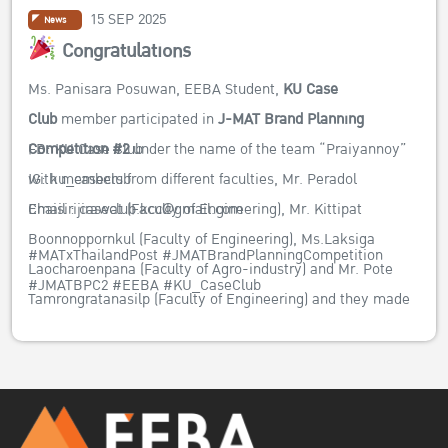
15 SEP 2025
News
Congratulations
Ms. Panisara Posuwan, EEBA Student,
KU Case
Club
member participated in
J-MAT Brand Planning
FB:
KU Case Club
Competition #2
under the name of the team “Praiyannoy”
IG:
ku_caseclub
with members from different faculties, Mr. Peradol
Email : caseclub.kcc@gmail.com
Chaisirijirawat (Faculty of Engineering), Mr. Kittipat
Boonnoppornkul (Faculty of Engineering), Ms.Laksiga
#MATxThailandPost #JMATBrandPlanningCompetition
Laocharoenpana (Faculty of Agro-industry) and Mr. Pote
#JMATBPC2 #EEBA #KU_CaseClub
Tamrongratanasilp (Faculty of Engineering) and they made
it to the final round.
The competition was organized by the
“Marketing