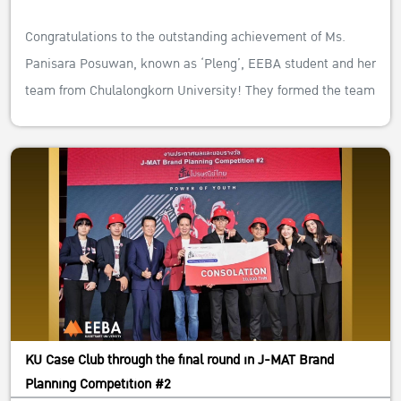
Congratulations to the outstanding achievement of Ms.
Panisara Posuwan, known as ‘Pleng’, EEBA student and her
team from Chulalongkorn University! They formed the team
named
‘SPACE A’
and entered the
“TrueLAB Business Case
Challenge 2023”
.
They got awards:
“The Winner of True Lab Business Case
Challenge x True Space”
and the winner in
“Best of Branch:
Siam Square Soi 2”
.
We feel proud and commends the ability to successfully
overcome multiple competing teams.”
For those students are interested in gaining experience in
KU Case Club through the final round in J-MAT Brand
competitions like theirs, feel free to contact
KU Case Club
Planning Competition #2