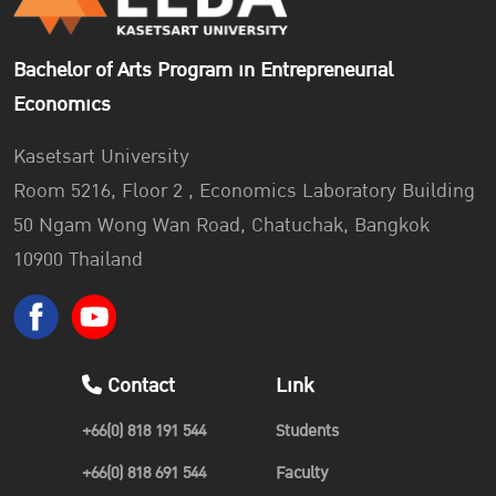
Association of Thailand”
to provide opportunities for
students to compete for ideas through real action for brand
Bachelor of Arts Program in Entrepreneurial
modernization to the
“Thailand Post”
. There are 175
Economics
teams participating in this competition from across the
country.
Kasetsart University
Room 5216, Floor 2 , Economics Laboratory Building
50 Ngam Wong Wan Road, Chatuchak, Bangkok
“Participating in J-Mat Brand Planning Competition not
10900 Thailand
only allows us to learn how to work with others but also
provides us with the valuable experience of receiving
training from many skilled marketers.”
– Ms. Panisara Posuwan, EEBA Student
Contact
Link
+66(0) 818 191 544
Students
+66(0) 818 691 544
Faculty
โครงการ J-MAT Brand Planning Competition ครั้งที่ 2
“เปิดมุม