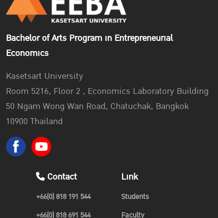
Association of Thailand”
to provide opportunities for
students to compete for ideas through real action for brand
Bachelor of Arts Program in Entrepreneurial
modernization to the
“Thailand Post”
. There are 175
Economics
teams participating in this competition from across the
country.
Kasetsart University
Room 5216, Floor 2 , Economics Laboratory Building
50 Ngam Wong Wan Road, Chatuchak, Bangkok
“Participating in J-Mat Brand Planning Competition not
10900 Thailand
only allows us to learn how to work with others but also
provides us with the valuable experience of receiving
training from many skilled marketers.”
– Ms. Panisara Posuwan, EEBA Student
Contact
Link
+66(0) 818 191 544
Students
+66(0) 818 691 544
Faculty