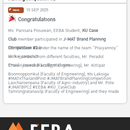
15 SEP 2025
News
Congratulations
Ms. Panisara Posuwan, EEBA Student,
KU Case
Club
member participated in
J-MAT Brand Planning
FB:
KU Case Club
Competition #2
under the name of the team “Praiyannoy”
IG:
ku_caseclub
with members from different faculties, Mr. Peradol
Email : caseclub.kcc@gmail.com
Chaisirijirawat (Faculty of Engineering), Mr. Kittipat
Boonnoppornkul (Faculty of Engineering), Ms.Laksiga
#MATxThailandPost #JMATBrandPlanningCompetition
Laocharoenpana (Faculty of Agro-industry) and Mr. Pote
#JMATBPC2 #EEBA #KU_CaseClub
Tamrongratanasilp (Faculty of Engineering) and they made
it to the final round.
The competition was organized by the
“Marketing