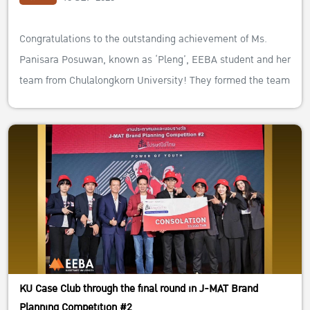
Congratulations to the outstanding achievement of Ms.
Panisara Posuwan, known as ‘Pleng’, EEBA student and her
team from Chulalongkorn University! They formed the team
named
‘SPACE A’
and entered the
“TrueLAB Business Case
Challenge 2023”
.
They got awards:
“The Winner of True Lab Business Case
Challenge x True Space”
and the winner in
“Best of Branch:
Siam Square Soi 2”
.
We feel proud and commends the ability to successfully
overcome multiple competing teams.”
For those students are interested in gaining experience in
KU Case Club through the final round in J-MAT Brand
competitions like theirs, feel free to contact
KU Case Club
Planning Competition #2