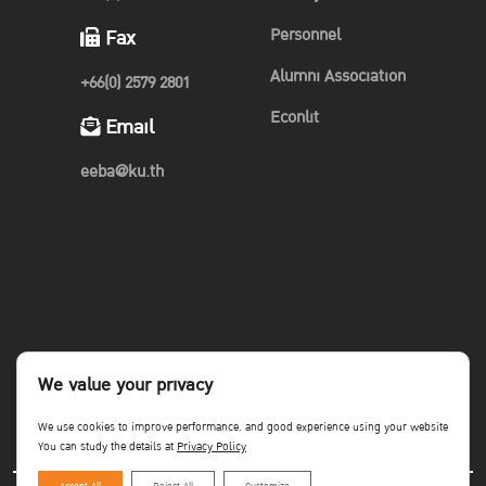
โครงการ J-MAT Brand Planning Competition ครั้งที่ 2
“เปิดมุม
Personnel
Fax
มองคนรุ่นใหม่ ปั้นไปรษณีย์ไทยให้มากกว่าการส่ง”
โครงการที่เปิด
Alumni Association
พื้นที่ให้นักศึกษาได้ปั้นแบรนด์ พร้อมกับ ภารกิจท้าทาย Gen Z
+66(0) 2579 2801
“เปลี่ยน 140 ปี ให้เหมือน 14 อีกครั้ง”ิ
Econlit
Email
ที่จัดโดยสมาคมการตลาดแห่งประเทศไทย เพื่อเปิดโอกาสให้นิสิต
eeba@ku.th
นักศึกษาทั่วประเทศที่เป็นเยาวชนรุ่นใหม่ ไฟแรง มาระเบิดไอเดียและ
ประชันความคิดผ่านการลงมือทำจริง ที่ได้ทั้งการเก็บเกี่ยวประสบการณ์
และสามารถนำไปต่อยอดได้ในอนาคต มีผู้สมัครเข้าร่วมการแข่งขัน 175
ทีม จากทั่วประเทศ
ผู้ผ่านเข้ารอบ 10 ทีมสุดท้าย จะได้รับเงินสนับสนุนเพื่อมาลงมือทำจริง
มูลค่ากว่า 20,000 บาท จะได้ลงมือสร้างแบรนด์ในระยะเวลา 1 เดือน
We value your privacy
เพื่อคัดเลือกแผนที่มีความโดดเด่นที่สุด ในการปั้นแบรนด์ไปรษณีย์ไทย
We use cookies to improve performance. and good experience using your website
และได้ประสบการณ์จาก exclusive mentoring โดยวิทยากรสุดพิเศษ
You can study the details at
Privacy Policy