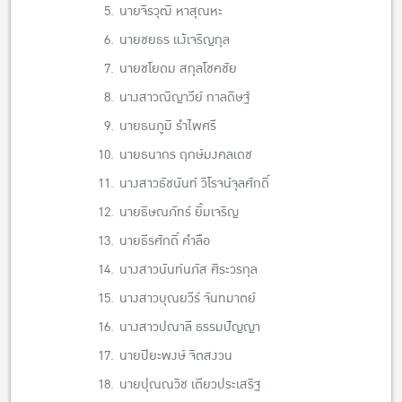
5.
นายจิรวุฒิ หาสุณหะ
6.
นายชยธร แง้เจริญกุล
7.
นายชโยดม สกุลโชคชัย
8.
นางสาวณิญาวีย์ กาลดิษฐ์
9.
นายธนภูมิ รำไพศรี
10.
นายธนากร ฤกษ์มงคลเดช
11.
นางสาวธัชนันท์ วิโรจน์จุลศักดิ์
12.
นายธิษณภัทร์ ยิ้มเจริญ
13.
นายธีรศักดิ์ คำลือ
14.
นางสาวนันท์นภัส ศิระวรกุล
15.
นางสาวบุณยวีร์ จันทมาตย์
16.
นางสาวปณาลี ธรรมปัญญา
17.
นายปิยะพงษ์ จิตสงวน
18.
นายปุณณวิช เตียวประเสริฐ