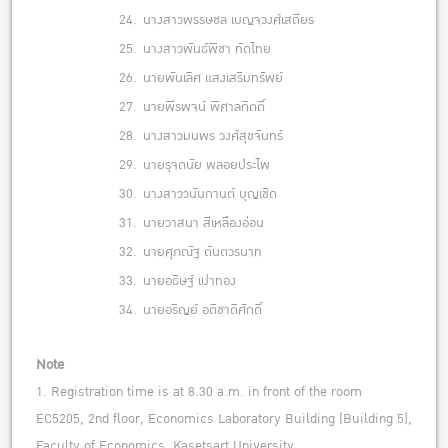
24.
นางสาวพรรษชล เบญจวงศ์เสถียร
25.
นางสาวพันธ์พิชา ทัดไทย
26.
นายพันเลิศ แสงเสริมทรัพย์
27.
นายพีรพจน์ พิศาลกิตติ์
28.
นางสาวมนพร วงศ์สุขจันทร์
29.
นายรุจดนัย พลอยประไพ
30.
นางสาววนันกานต์ บุญเชิด
31.
นายวาสนา สีเหลืองอ่อน
32.
นายศุภณัฐ ตันตวรนาท
33.
นายอธิษฐ์ เปาทอง
34.
นายอริญย์ อติชาติศักดิ์
Note
1. Registration time is at 8.30 a.m. in front of the room
EC5205, 2nd floor, Economics Laboratory Building (Building 5),
Faculty of Economics, Kasetsart University.