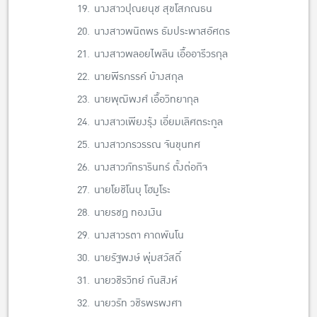
19.
นางสาวปุณยนุช สุขโสภณธน
20.
นางสาวพนิตพร ธัมประพาสอัศดร
21.
นางสาวพลอยไพลิน เอื้ออารีวรกุล
22.
นายพีรภรรค์ บ้างสกุล
23.
นายพุฒิพงศ์ เอื้อวิทยากุล
24.
นางสาวเพียงรุ้ง เอี่ยมเลิศตระกูล
25.
นางสาวภรวรรณ จันขุนทศ
26.
นางสาวภัทรารินทร์ ตั้งต่อกิจ
27.
นายโยชิโนบุ โฮมูโระ
28.
นายรชฏ ทองเงิน
29.
นางสาวรตา คาดพันโน
30.
นายรัฐพงษ์ พุ่มสวัสดิ์
31.
นายวชิรวิทย์ กันสิงห์
32.
นายวรัท วชิรพรพงศา