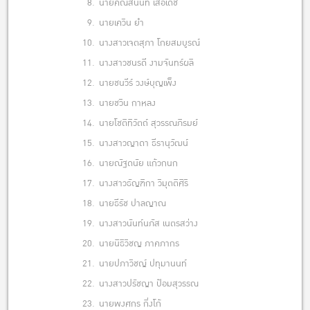
8.
นายคณัสนันท์ เสือเดช
9.
นายเควิน ยำ
10.
นางสาวเจตสุภา โกยสมบูรณ์
11.
นางสาวชนรดี งามจันทร์ผลิ
12.
นายชนวีร์ วงษ์บุญเพ็ง
13.
นายชวิน กาหลง
14.
นายโชติทิวัตถ์ สุวรรณภิรมย์
15.
นางสาวญาดา ธีรานุวัฒน์
16.
นายณัฐดนัย แก้วกนก
17.
นางสาวธัญฑิกา วิมุตติศิริ
18.
นายธีรัช ปาลญาณ
19.
นางสาวนันท์นภัส เนตรสว่าง
20.
นายนิธิวิชญ ภาคภากร
21.
นายปภาวิชญ์ ปทุมานนท์
22.
นางสาวปรัชญา ป้อมสุวรรณ
23.
นายพงศกร กิ่งโก้