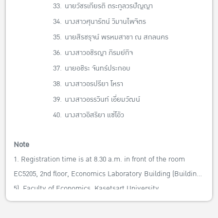
33.
นายวัชรเกียรติ ตระกูลวรปัญญา
34.
นางสาวศุนารัตน์ วิมานไพจิตร
35.
นายสิรชรุจน์ พรหมสาขา ณ สกลนคร
36.
นางสาวอชิรญา ภิรมย์กิจ
37.
นายอชิระ จันทร์ประกอบ
38.
นางสาวอรปรียา โหรา
39.
นางสาวอรรวินท์ เอี่ยมวัฒน์
40.
นางสาวอิสริยา แซ่โอ้ว
Note
1. Registration time is at 8.30 a.m. in front of the room
EC5205, 2nd floor, Economics Laboratory Building (Building
5), Faculty of Economics, Kasetsart University.
2. Should you have further questions, please contact EEBA
staff 02-5792800.