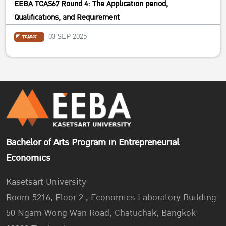
EEBA TCAS67 Round 4: The Application period,
the TCAS system to show.
Qualifications, and Requirement
3. Should you have further questions, please contact EEBA
03 SEP 2025
TCAS67
staff 081-8191544.
Bachelor of Arts Program in Entrepreneurial
Economics
Kasetsart University
Room 5216, Floor 2 , Economics Laboratory Building
50 Ngam Wong Wan Road, Chatuchak, Bangkok