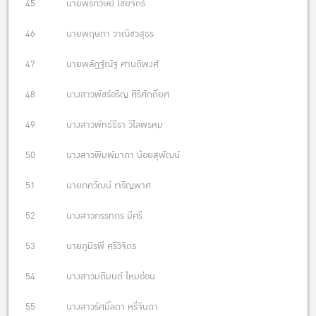
45 นายพรภวิษย์ ไชยจิตร์
46 นายพฤษภา วาณิชวสุธร
47 นายพลัฏฐ์ณัฐ ศานติพงศ์
48 นางสาวพัชร์อริญ ศิริศักดิ์ยศ
49 นางสาวพัทธ์ธีรา วิไลพรหม
50 นางสาวพิมพ์มาดา น้อยสุพัฒน์
51 นายภควัฒน์ เจริญพาศ
52 นางสาวภรรทภร มีศรี
53 นายภูมิรพี ศรีวิจิตร
54 นางสาวมติมนต์ ไหมอ่อน
55 นางสาวรัศมิ์ลดา หรี่จินดา