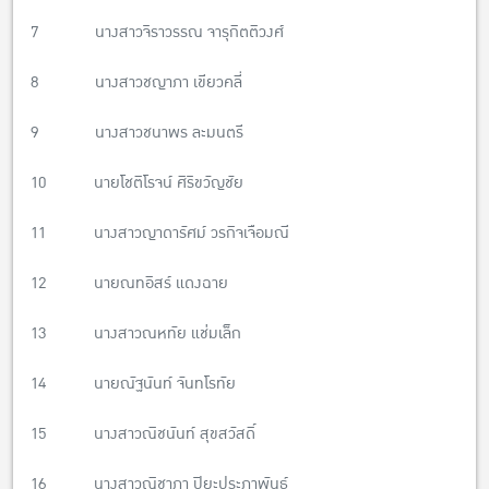
7 นางสาวจิราวรรณ จารุกิตติวงศ์
8 นางสาวชญาภา เขียวคลี่
9 นางสาวชนาพร ละมนตรี
10 นายโชติโรจน์ ศิริขวัญชัย
11 นางสาวญาดารัศม์ วรกิจเจือมณี
12 นายณทอิสร์ แดงฉาย
13 นางสาวณหทัย แช่มเล็ก
14 นายณัฐนันท์ จันทโรทัย
15 นางสาวณิชนันท์ สุขสวัสดิ์
16 นางสาวณิชาภา ปิยะประภาพันธ์