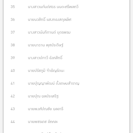
35 นางสาวนภันต์ศธร นนตะศรีพลทวี
36 นายนวสิทธิ์ แสงทองสกุลเลิศ
37 นางสาวนันทิกานต์ บุตรพรม
38 นายนาธาน พุชประดิษฐ์
39 นางสาวปภาวี อังคสิทธิ์
40 นายปรัชภูมิ จำเริญรัตนะ
41 นายปุญญาพัฒน์ ตั้งเกษมสำราญ
42 นายปุณ ผลประเสริฐ
43 นายพงศ์ปณชัย ผลอารี
44 นายพชรเดช อัคคละ