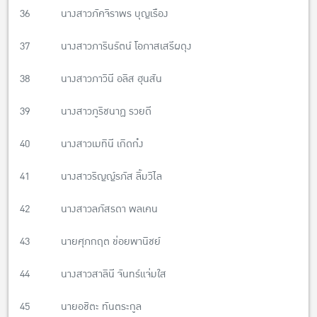
36 นางสาวภัคจิราพร บุญเรือง
37 นางสาวภารินรัตน์ โอภาสเสรีผดุง
38 นางสาวภาวินี อลิส ฮุนสัน
39 นางสาวภูริชนาฏ รวยดี
40 นางสาวเมทินี เกิดก๋ง
41 นางสาวริญญ์รภัส ลิ้มวิไล
42 นางสาวลภัสรดา พลเคน
43 นายศุภกฤต ข่อยพานิชย์
44 นางสาวสาลินี จันทร์แจ่มใส
45 นายอชิตะ ทันตระกูล