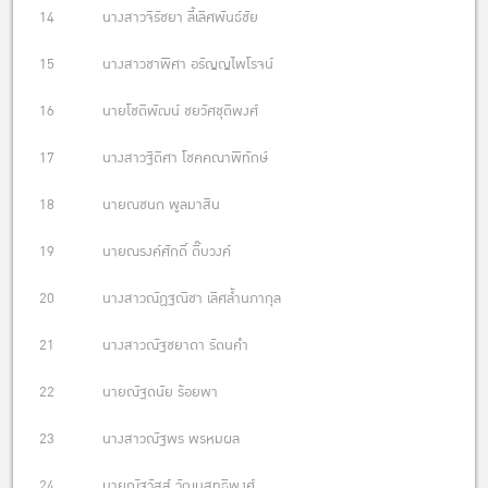
14 นางสาวจิรัชยา ลี้เลิศพันธ์ชัย
15 นางสาวชาพิศา อรัญญไพโรจน์
16 นายโชติพัฒน์ ชยวัศชุติพงศ์
17 นางสาวฐิติศา โชคคณาพิทักษ์
18 นายณชนก พูลมาสิน
19 นายณรงค์ศักดิ์ ติ๊บวงค์
20 นางสาวณัฏฐณิชา เลิศล้ำนภากุล
21 นางสาวณัฐชยาดา รัตนคำ
22 นายณัฐดนัย ร้อยพา
23 นางสาวณัฐพร พรหมผล
24 นายณัฐวัสส์ วัฒนสุทธิพงศ์