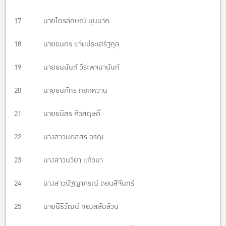
17 นายไตรลักษณ์ บุนนาค
18 นายธนกร แจ่มประเสริฐกุล
19 นายธนนันท์ วีระพจนานันท์
20 นายธนภัทร กอกหวาน
21 นายธนิสร ศิวสฤษดิ์
22 นางสาวนภัสสร อรัญ
23 นางสาวนวิยา แก้วมา
24 นางสาวนัฐญาภรณ์ ดอนสีจันทร์
25 นายนิธิวัฒน์ ทองสลับล้วน