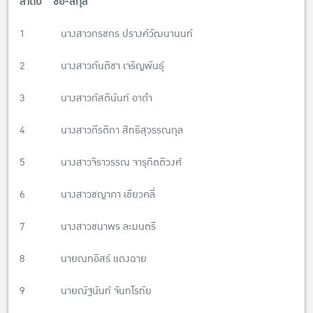
ลำดับ ชื่อ-สกุล
1 นางสาวกรชกร ปรางค์วัฒนานนท์
2 นางสาวกันติชา เจริญพันธุ์
3 นางสาวกัสตินันท์ อาดำ
4 นางสาวกีรติกา สิทธิสุวรรณกุล
5 นางสาวจิราวรรณ จารุกิตติวงศ์
6 นางสาวชญาภา เขียวคลี่
7 นางสาวชนาพร ละมนตรี
8 นายณทอิสร์ แดงฉาย
9 นายณัฐนันท์ จันทโรทัย