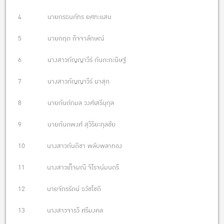
4 นายกรธนภัทร ยศทะแสน
5 นายกฤต กิจจาลักษณ์
6 นางสาวกัญญาวีร์ กันตะกะนิษฐ์
7 นางสาวกัญญาวีร์ ผาสุก
8 นายกันต์กมล วงศ์เสรีนุกุล
9 นายกันตพงศ์ สุวิริยะกุลชัย
10 นางสาวกันติชา พลับพลาทอง
11 นางสาวเก็จมณี จิโรจน์มนตรี
12 นายจักรรัตน์ ธวัชโชติ
13 นางสาวจารวี ศรีมงคล