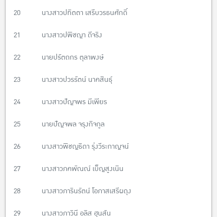
20 นางสาวปทิตตา เสรีบวรธนศักดิ์
21 นางสาวปพิชญา ดีจริง
22 นายปรัตถกร ตุลาพงษ์
23 นางสาวปวรรัตน์ นาคสินธุ์
24 นางสาวปัญจพร มีเพียร
25 นายปัญจพล จรุงกิจกูล
26 นางสาวพิชญธิดา รุ่งวีระกาญจน์
27 นางสาวภคพัณณ์ เบ็ญสูงเนิน
28 นางสาวภารินรัตน์ โอภาสเสรีผดุง
29 นางสาวภาวินี อลิส ฮุนสัน