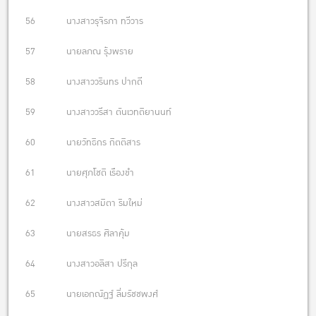
56 นางสาวรุจิรภา ทวีวาร
57 นายลภณ รุ้งพราย
58 นางสาววรินทร ปากดี
59 นางสาววรีสา ตันเวทติยานนท์
60 นายวัทธิกร กิตติสาร
61 นายศุภโชติ เรืองขำ
62 นางสาวสมิตา ริมใหม่
63 นายสรธร ศิลาคุ้ม
64 นางสาวอลิสา ปรีกุล
65 นายเอกณัฏฐ์ ลิ่มรัชชพงศ์