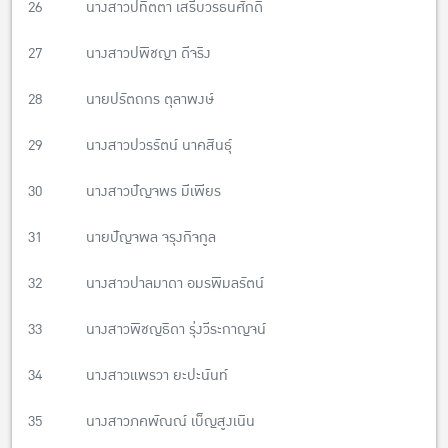
26 นางสาวปทิตตา เสรีบวรธนศักดิ์
27 นางสาวปพิชญา ดีจริง
28 นายปรัตถกร ตุลาพงษ์
29 นางสาวปวรรัตน์ นาคสินธุ์
30 นางสาวปัญจพร มีเพียร
31 นายปัญจพล จรุงกิจกูล
32 นางสาวปาลมาดา อมรพิมลรัตน์
33 นางสาวพิชญธิดา รุ่งวีระกาญจน์
34 นางสาวแพรวา ยะปะนันท์
35 นางสาวภคพัณณ์ เบ็ญสูงเนิน