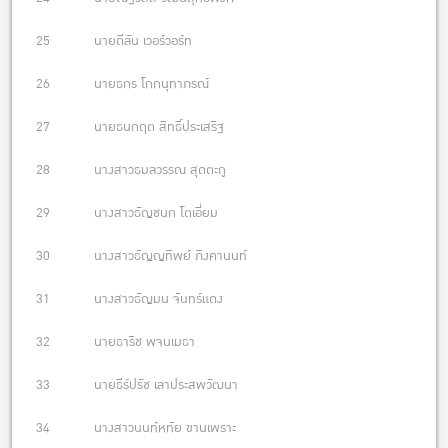
25 นายดีลัน เวอร์วอร์ท
26 นายธกร โกกนุทาภรณ์
27 นายธนกฤต สิทธิ์ประเสริฐ
28 นางสาวธมลวรรณ สุดตะกู
29 นางสาวธัญชนก โตเอี่ยม
30 นางสาวธัญญทิพย์ ภิงคานนท์
31 นางสาวธัญมน จันทร์แดง
32 นายธาริช พจนเมธา
33 นายธีร์ปรัช เลาประสพวัฒนา
34 นางสาวนนท์หทัย ขานเพราะ