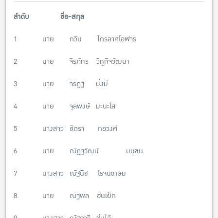
ลำดับ ชื่อ-สกุล
1 นาย กวิน ไกรลาศโอฬาร
2 นาย จิรภัทร วิทูกิจวัฒนา
3 นาย จิรัฏฐ์ มั่งมี
4 นาย จุลพงษ์ มะนะโส
5 นางสาว ชิตรา กอวงศ์
6 นาย ณัฎฐวัฒน์ มนชน
7 นางสาว ณัฐนิช โรจนเกษม
8 นาย ณัฐพล ฮั่นเย็ก