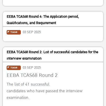
2. Please prepare your ID card or Passport to verify your
identity, portfolio, and documents that you uploaded into
EEBA TCAS68 Round 4: The Application period,
the TCAS system to show.
Qualifications, and Requirement
3. Should you have further questions, please contact EEBA
staff 081-8191544.
03 SEP 2025
TCAS68
EEBA TCAS68 Round 2: List of successful candidates for the
interview examination
03 SEP 2025
TCAS68
EEBA TCAS68 Round 2
The list of 41 successful
candidates who have passed the interview
examination.