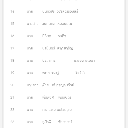
14 นาย นนทวัชร์ วัชรสุวรรณเสรี
15 นางสาว นันท์นภัส เหมือนมณี
16 นาย นิธิยศ รถกิจ
17 นาย ปรมินทร์ สาครเจริญ
18 นาย ประภากร ทรัพย์พิพัฒนา
19 นาย พฤตเศรษฐ์ แก้วสำลี
20 นางสาว พัชรมนต์ กาญจนรัตน์
21 นาย พีรพงศ์ พรมบุตร
22 นาย ภาสวิชญ์ นิธิไชยวุฒิ
23 นาย ภูมิรพี จักรกรณ์