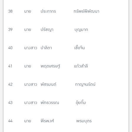
38 นาย ประภากร ทรัพย์พิพัฒนา
39 นาย ปรัชญา บุญมาก
40 นางสาว ปาลิตา เชื้อจีน
41 นาย พฤตเศรษฐ์ แก้วสำลี
42 นางสาว พัชรมนต์ กาญจนรัตน์
43 นางสาว พัทธวรรณ อุ้ยกิ้ม
44 นาย พีรพงศ์ พรมบุตร