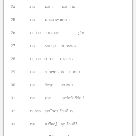
24 นาย มังกร มังกรกิม
25 นาย มิตรภาพ เเก้วคำ
26 นางสาว มิลตราวดี ชูใหม่
27 นาย รชตฤณ จันทร์ทอง
28 นางสาว รมิตา มาลีวัตร
29 นาย วงศพัทธ์ อัศวมานะกุล
30 นาย วิศรุต ยวงทอง
31 นาย ศรุต ศุภร์สวัสดิ์รัตน์
32 นางสาว ศุภนัดดา รักษสีมา
33 นาย สรวิชญ์ คุณรัตนสิริ