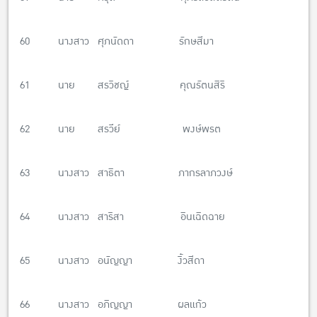
60 นางสาว ศุภนัดดา รักษสีมา
61 นาย สรวิชญ์ คุณรัตนสิริ
62 นาย สรวีย์ พงษ์พรต
63 นางสาว สาธิตา ภากรลาภวงษ์
64 นางสาว สาริสา อินเฉิดฉาย
65 นางสาว อนัญญา งิ้วสีดา
66 นางสาว อภิญญา ผลแก้ว