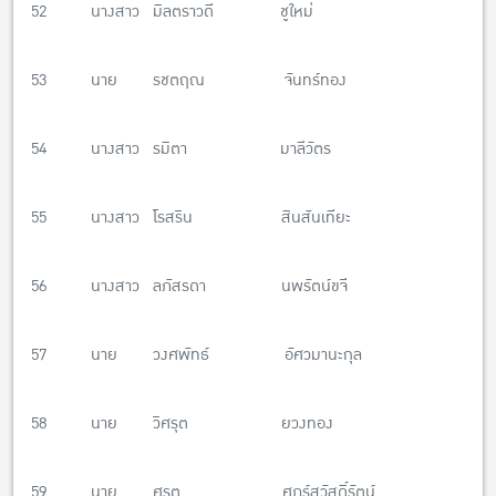
52 นางสาว มิลตราวดี ชูใหม่
53 นาย รชตฤณ จันทร์ทอง
54 นางสาว รมิตา มาลีวัตร
55 นางสาว โรสริน สินสันเทียะ
56 นางสาว ลภัสรดา นพรัตน์ขจี
57 นาย วงศพัทธ์ อัศวมานะกุล
58 นาย วิศรุต ยวงทอง
59 นาย ศรุต ศุภร์สวัสดิ์รัตน์