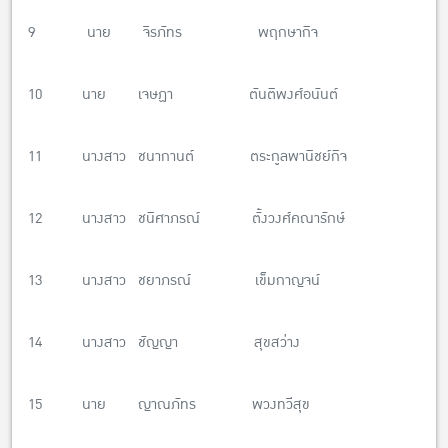
9 นาย จิรภัทร พฤกษากิจ
10 นาย เจษฏา ตันติพงศ์อนันต์
11 นางสาว ชนากานต์ ตระกูลพานิชย์กิจ
12 นางสาว ชนิศาภรณ์ ตั้งวงศ์คณารักษ์
13 นางสาว ชยาภรณ์ เข็มกาญจน์
14 นางสาว ชัญญา สุขสว่าง
15 นาย ญาณภัทร พวงทวีสุข