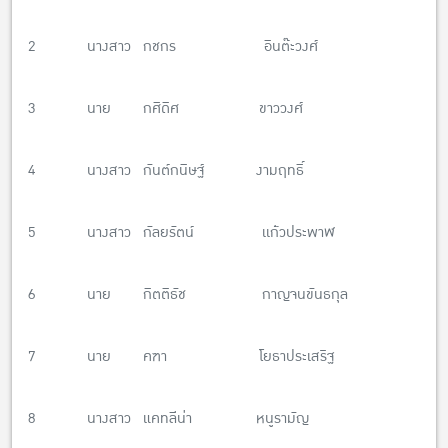
2 นางสาว กชกร อินต๊ะวงศ์
3 นาย กศิดิศ ขาววงศ์
4 นางสาว กันต์กนิษฐ์ งามฤทธิ์
5 นางสาว กัลยรัตน์ เเก้วประพาฬ
6 นาย กิตติธัช กาญจนขันธกุล
7 นาย คฑา โยธาประเสริฐ
8 นางสาว แคทลีน่า หนูรามัญ