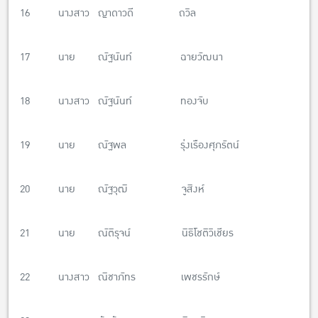
16 นางสาว ญาดาวดี ถวิล
17 นาย ณัฐนันท์ ฉายวัฒนา
18 นางสาว ณัฐนันท์ ทองจับ
19 นาย ณัฐพล รุ่งเรืองศุภรัตน์
20 นาย ณัฐวุฒิ จูสิงห์
21 นาย ณัติรุจน์ นิธิโชติวิเชียร
22 นางสาว ณิชาภัทร เพชรรักษ์