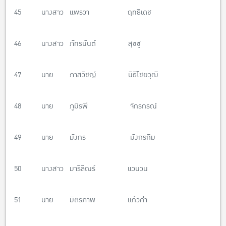
45 นางสาว แพรวา ฤทธิเดช
46 นางสาว ภัทรนันต์ สุขชู
47 นาย ภาสวิชญ์ นิธิไชยวุฒิ
48 นาย ภูมิรพี จักรกรณ์
49 นาย มังกร มังกรกิม
50 นางสาว มาริลีณร์ แวนวน
51 นาย มิตรภาพ เเก้วคำ