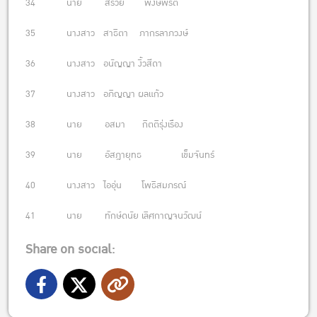
34 นาย สรวีย์ พงษ์พรต
35 นางสาว สาธิตา ภากรลาภวงษ์
36 นางสาว อนัญญา งิ้วสีดา
37 นางสาว อภิญญา ผลแก้ว
38 นาย อสมา กิตติรุ่งเรือง
39 นาย อัสฎายุทธ เข็มจันทร์
40 นางสาว ไออุ่น โพธิสมภรณ์
41 นาย ทักษ์ดนัย เลิศกาญจนวัฒน์
Share on social: