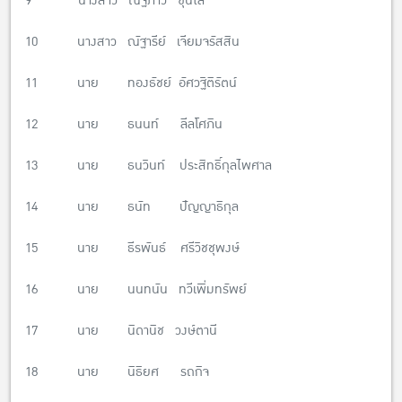
9 นางสาว ณัฐภาวี ซุ่นไล้
10 นางสาว ณัฐารีย์ เจียมจรัสสิน
11 นาย ทองธัชย์ อัศวฐิติรัตน์
12 นาย ธนนท์ ลีลโศภิน
13 นาย ธนวินท์ ประสิทธิ์กุลไพศาล
14 นาย ธนัท ปัญญาธิกุล
15 นาย ธีรพันธ์ ศรีวิชชุพงษ์
16 นาย นนทนัน ทวีเพิ่มทรัพย์
17 นาย นิดานิช วงษ์ตานี
18 นาย นิธิยศ รถกิจ