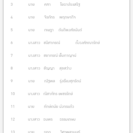
3 นาย คฑา โยธาประเสริฐ
4 นาย จิรภัทร พฤกษากิจ
5 นาย เจษฏา ตันติพงศ์อนันต์
6 นางสาว ชนิศาภรณ์ ตั้งวงศ์คณารักษ์
7 นางสาว ชยาภรณ์ เข็มกาญจน์
8 นางสาว ชัญญา สุขสว่าง
9 นาย ณัฐพล รุ่งเรืองศุภรัตน์
10 นางสาว ณิชาภัทร เพชรรักษ์
11 นาย ทักษ์ดนัย มังกรแก้ว
12 นางสาว ธนพร ธรรมเกษม
13 นาย ธฤต วิศวพลานนท์