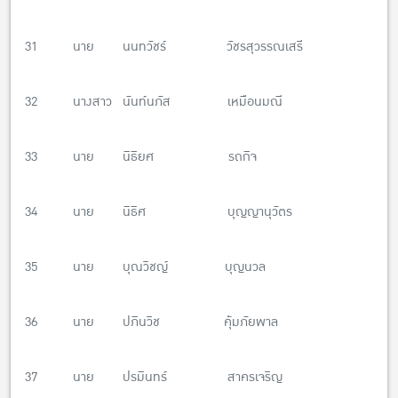
31 นาย นนทวัชร์ วัชรสุวรรณเสรี
32 นางสาว นันท์นภัส เหมือนมณี
33 นาย นิธิยศ รถกิจ
34 นาย นิธิศ บุญญานุวัตร
35 นาย บุณวิชญ์ บุญนวล
36 นาย ปภินวิช คุ้มภัยพาล
37 นาย ปรมินทร์ สาครเจริญ