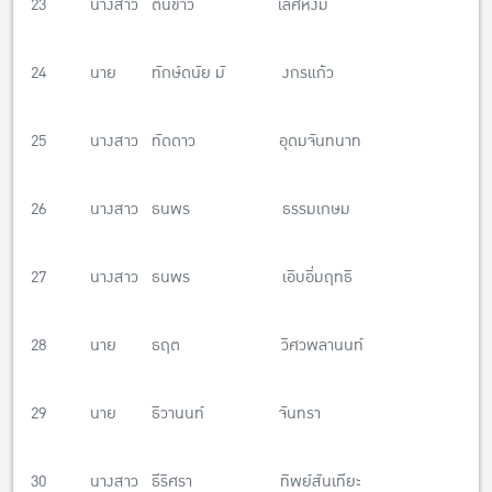
23 นางสาว ต้นข้าว เลิศหงิม
24 นาย ทักษ์ดนัย มั งกรแก้ว
25 นางสาว ทัดดาว อุดมจันทนาท
26 นางสาว ธนพร ธรรมเกษม
27 นางสาว ธนพร เอิบอิ่มฤทธิ
28 นาย ธฤต วิศวพลานนท์
29 นาย ธิวานนท์ จันทรา
30 นางสาว ธีริศรา ทิพย์สันเทียะ