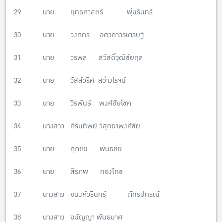
29 นาย ยุทธศาสตร์ พุ่มรินทร์
30 นาย วงศกร อัศวถาวรเศรษฐ์
31 นาย วรพล สวัสดิ์วุฒิชัยกุล
32 นาย วัสส์วริศ สว่างโรจน์
33 นาย วีรพันธ์ พงศ์ชัยโชค
34 นางสาว ศิรินทิพย์ วิสุทธาพงศ์ชัย
35 นาย ศุภชัย พันธชัย
36 นาย สิรภพ ทองไทข
37 นางสาว อนงค์วรินทร์ ภัทรปกรณ์
38 นางสาว อนัญญา พันธมาศ