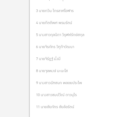
3 นายกวิน ไกรลาศโอฬาร
4 นายกิตติพศ พรมรัตน์
5 นางสาวกุลนิดา วิรุฬห์รักษ์สกุล
6 นายจิรภัทร วิทูกิจวัฒนา
7 นายจิรัฏฐ์ มั่งมี
8 นายจุลพงษ์ มะนะโส
9 นางสาวฉัฑชนก พลอยประไพ
10 นางสาวชมปวีณ์ ดาวนุไร
11 นายชัยภัทร ชัยล้อรัตน์