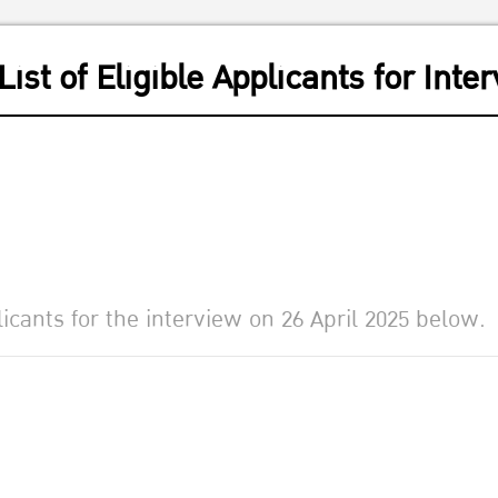
st of Eligible Applicants for Inte
plicants for the interview on 26 April 2025 below.