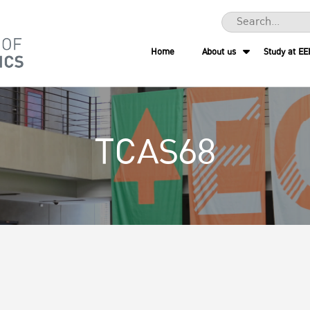
Home
About us
Study at EE
TCAS68