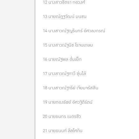
12 นางสาวชิตรา กอวงศ์
13 นายณัฎฐวัฒน์ มนชน
14 นางสาวณัฐญรินทร์ อัศวลงกรณ์
15 นางสาวณัฐนิช โรจนเกษม
16 นายณัฐพล ฮั่นเย็ก
17 นางสาวณัฐภาวี ซุ่นไล้
18 นางสาวณัฐารีย์ เจียมจรัสสิน
19 นายทองธัชย์ อัศวฐิติรัตน์
20 นายธนกร เนตรซิว
21 นายธนนท์ ลีลโศภิน