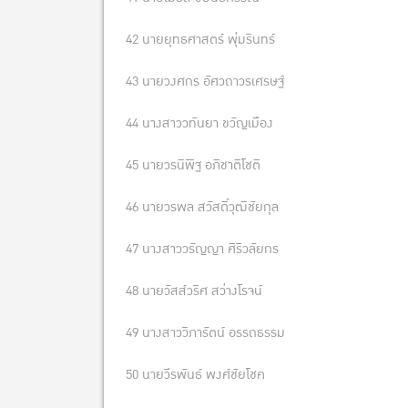
42 นายยุทธศาสตร์ พุ่มรินทร์
43 นายวงศกร อัศวถาวรเศรษฐ์
44 นางสาววทันยา ขวัญเมือง
45 นายวรนิพิฐ อภิชาติโชติ
46 นายวรพล สวัสดิ์วุฒิชัยกุล
47 นางสาววรัญญา ศิริวลัยกร
48 นายวัสส์วริศ สว่างโรจน์
49 นางสาววิภารัตน์ อรรถธรรม
50 นายวีรพันธ์ พงศ์ชัยโชค