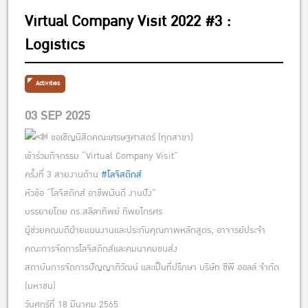
Virtual Company Visit 2022 #3 :
Logistics
Activities
03 SEP 2025
ขอเชิญนิสิตคณะเศรษฐศาสตร์ (ทุกสาขา)
เข้าร่วมกิจกรรม “Virtual Company Visit”
ครั้งที่ 3 สายงานด้าน
#โลจิสติกส์
หัวข้อ “โลจิสติกส์ อาชีพเงินดี งานปัง”
บรรยายโดย ดร.สลิลาทิพย์ ทิพยไกรศร
ผู้ช่วยคณบดีฝ่ายแผนงานและประกันคุณภาพหลักสูตร, อาจารย์ประจำ
คณะการจัดการโลจิสติกส์และคมนาคมขนส่ง
สถาบันการจัดการปัญญาภิวัฒน์ และเป็นที่ปรึกษา บริษัท ซีพี ออลล์ จำกัด
(มหาชน)
วันศุกร์ที่ 18 มีนาคม 2565