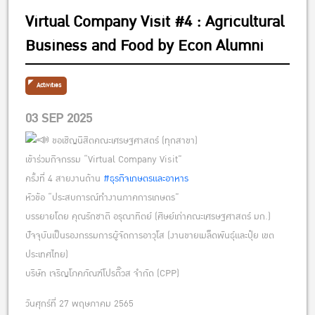
Virtual Company Visit #4 : Agricultural
Business and Food by Econ Alumni
Activities
03 SEP 2025
ขอเชิญนิสิตคณะเศรษฐศาสตร์ (ทุกสาขา)
เข้าร่วมกิจกรรม “Virtual Company Visit”
ครั้งที่ 4 สายงานด้าน
#ธุรกิจเกษตรและอาหาร
หัวข้อ “ประสบการณ์ทำงานภาคการเกษตร”
บรรยายโดย คุณรักชาติ อรุณาทิตย์ (ศิษย์เก่าคณะเศรษฐศาสตร์ มก.)
ปัจจุบันเป็นรองกรรมการผู้จัดการอาวุโส (งานขายเมล็ดพันธุ์และปุ๋ย เขต
ประเทศไทย)
บริษัท เจริญโภคภัณฑ์โปรดิ๊วส จำกัด (CPP)
วันศุกร์ที่ 27 พฤษภาคม 2565