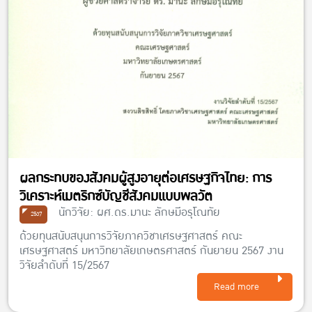
ผลกระทบของสังคมผู้สูงอายุต่อเศรษฐกิจไทย: การ
วิเคราะห์เมตริกซ์บัญชีสังคมแบบพลวัต
นักวิจัย: ผศ.ดร.มานะ ลักษมีอรุโณทัย
2567
ด้วยทุนสนับสนุนการวิจัยภาควิชาเศรษฐศาสตร์ คณะ
เศรษฐศาสตร์ มหาวิทยาลัยเกษตรศาสตร์ กันยายน 2567 งาน
วิจัยลำดับที่ 15/2567
Read more